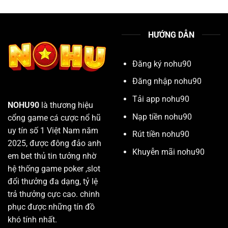
Với
Người
Tỷ
Chơi
Lệ
Tại
Kèo
Web
HƯỚNG DẪN
Cược
NOHU90
Cực
Cháy
Đăng ký nohu90
Mùa
Giải
Đăng nhập nohu90
Tải app nohu90
NOHU90
là thương hiệu
Nạp tiền nohu90
cổng game cá cược nổ hũ
uy tín số 1 Việt Nam năm
Rút tiền nohu90
2025, được đông đảo anh
Khuyễn mãi nohu90
em bet thủ tin tưởng nhờ
hệ thống game poker ,slot
đổi thưởng đa dạng, tỷ lệ
trả thưởng cực cao. chinh
phục được những tín đồ
khó tính nhất.