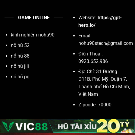
GAME ONLINE
Website:
https://gpt-
hero.io/
kinh nghiệm nohu90
Email:
nohu90stech@gmail.com
nổ hũ 52
Điện Thoại:
nổ hũ 88
0923.652.986
nổ hũ jili
Địa Chỉ:
31 Đường
nổ hũ pg
D11B, Phú Mỹ, Quận 7,
Thành phố Hồ Chí Minh,
Việt Nam
Zipcode:
70000