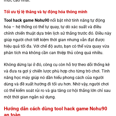
mức cao nhất.
Tối ưu tỷ lệ thắng và tự động hóa thông minh
Tool hack game Nohu90
nổi bật nhờ tính năng tự động
hóa – hệ thống có thể tự quay, tự dò xác suất và điều
chỉnh chiến thuật dựa trên lịch sử thắng trước đó. Điều này
giúp người chơi tiết kiệm thời gian nhưng vẫn đạt được
hiệu quả tối đa. Với chế độ auto, bạn có thể vừa quay vừa
phân tích mà không cần can thiệp thủ công quá nhiều.
Không dừng lại ở đó, công cụ còn hỗ trợ theo dõi thống kê
và đưa ra gợi ý chiến lược phù hợp cho từng trò chơi. Tính
năng học máy giúp nó dần hiểu phong cách của người
dùng và đề xuất hướng đi tối ưu hơn. Nhờ vậy, người chơi
có thể kiểm soát rủi ro và gia tăng cơ hội thắng lớn chỉ sau
một thời gian ngắn sử dụng.
Hướng dẫn cách dùng tool hack game Nohu90
an toàn