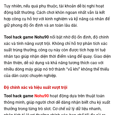
Tuy nhiên, nếu quá phụ thuộc, tài khoản dễ bị nghi hoạt
động bất thường. Cách chơi khôn ngoan nhất vẫn là kết
hợp công cụ hỗ trợ với kinh nghiệm và kỹ năng cá nhân để
giữ phong độ ổn định và an toàn lâu dài.
Tool hack game Nohu90
nổi bật nhờ độ ổn định, độ chính
xác và tính năng vượt trội. Không chỉ hỗ trợ phân tích xác
suất trúng thưởng, công cụ này còn được tích hợp trí tuệ
nhân tạo giúp nhận diện thời điểm vàng để quay. Giao diện
thân thiện, dễ sử dụng và khả năng tương thích cao với
nhiều dòng máy giúp nó trở thành “vũ khí” không thể thiếu
của dân cược chuyên nghiệp.
Độ chính xác và hiệu suất vượt trội
Tool hack game
Nohu90
hoạt động dựa trên thuật toán
thông minh, giúp người chơi dễ dàng nhận biết chu kỳ xuất
thưởng trong từng trò slot. Cơ chế xử lý dữ liệu nhanh,