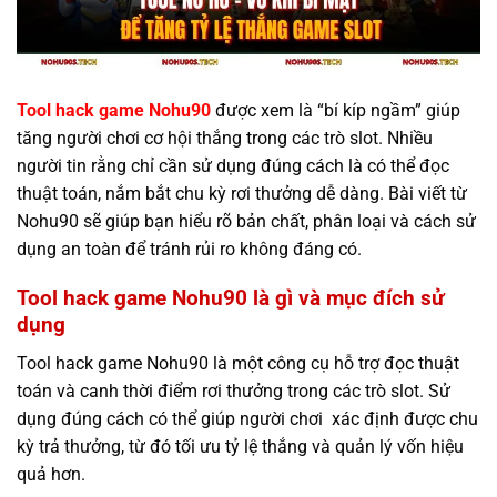
Tool hack game Nohu90
được xem là “bí kíp ngầm” giúp
tăng người chơi cơ hội thắng trong các trò slot. Nhiều
người tin rằng chỉ cần sử dụng đúng cách là có thể đọc
thuật toán, nắm bắt chu kỳ rơi thưởng dễ dàng. Bài viết từ
Nohu90 sẽ giúp bạn hiểu rõ bản chất, phân loại và cách sử
dụng an toàn để tránh rủi ro không đáng có.
Tool hack game Nohu90 là gì và mục đích sử
dụng
Tool hack game Nohu90 là một công cụ hỗ trợ đọc thuật
toán và canh thời điểm rơi thưởng trong các trò slot. Sử
dụng đúng cách có thể giúp người chơi xác định được chu
kỳ trả thưởng, từ đó tối ưu tỷ lệ thắng và quản lý vốn hiệu
quả hơn.