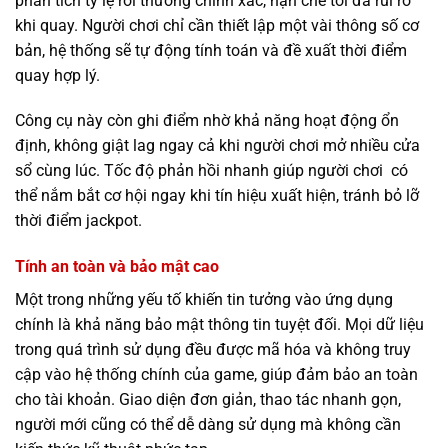
phân tích tỷ lệ rơi thưởng chính xác, hạn chế tối đa rủi ro
khi quay. Người chơi chỉ cần thiết lập một vài thông số cơ
bản, hệ thống sẽ tự động tính toán và đề xuất thời điểm
quay hợp lý.
Công cụ này còn ghi điểm nhờ khả năng hoạt động ổn
định, không giật lag ngay cả khi người chơi mở nhiều cửa
sổ cùng lúc. Tốc độ phản hồi nhanh giúp người chơi có
thể nắm bắt cơ hội ngay khi tín hiệu xuất hiện, tránh bỏ lỡ
thời điểm jackpot.
Tính an toàn và bảo mật cao
Một trong những yếu tố khiến tin tưởng vào ứng dụng
chính là khả năng bảo mật thông tin tuyệt đối. Mọi dữ liệu
trong quá trình sử dụng đều được mã hóa và không truy
cập vào hệ thống chính của game, giúp đảm bảo an toàn
cho tài khoản. Giao diện đơn giản, thao tác nhanh gọn,
người mới cũng có thể dễ dàng sử dụng mà không cần