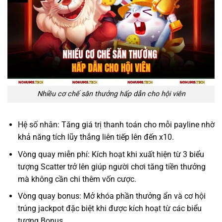
Nhiều cơ chế săn thưởng hấp dẫn cho hội viên
Hệ số nhân: Tăng giá trị thanh toán cho mỗi payline nhờ
khả năng tích lũy thắng liên tiếp lên đến x10.
Vòng quay miễn phí: Kích hoạt khi xuất hiện từ 3 biểu
tượng Scatter trở lên giúp người chơi tăng tiền thưởng
mà không cần chi thêm vốn cược.
Vòng quay bonus: Mở khóa phần thưởng ẩn và cơ hội
trúng jackpot đặc biệt khi được kích hoạt từ các biểu
tượng Bonus.