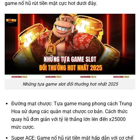
game nổ hũ rút tiền mặt cực hot dưới đây.
Những tựa game slot đổi thưởng hot nhất 2025
Đường mạt chược: Tựa game mang phong cách Trung
Hoa sử dụng các quân mạt chược cơ bản. Cách thức
quay hũ đơn giản với tỷ lệ thắng lớn lên đến x25000
mức cược.
Super ACE: Game nổ hũ rút tiền mặt hấp dẫn với cơ chế