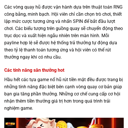
Các vòng quay hũ được vận hành dựa trên thuật toán RNG
công bằng, minh bạch. Hội viên chỉ cần chọn trò chơi, thiết
lập mức cược tương ứng và nhấn SPIN để bắt đầu lượt
chơi. Các biểu tượng trên guồng quay sẽ chuyển động theo
trục dọc và xuất hiện ngẫu nhiên trên màn hình. Mỗi
payline hợp lệ sẽ được hệ thống trả thưởng tự động dựa
theo tỷ lệ thanh toán tương ứng và hội viên có thể rút
thưởng ngay khi có nhu cầu.
Các tính năng săn thưởng hot
Hầu hết các tựa game nổ hũ rút tiền mặt đều được trang bị
những tính năng đặc biệt bên cạnh vòng quay cơ bản giúp
bạn gia tăng phần thưởng. Những cơ chế cung cấp cơ hội
nhận thêm tiền thưởng giá trị hơn trong quá trình trải
nghiệm game.