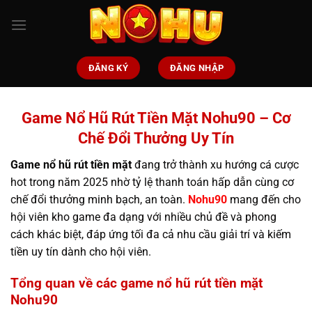
Bỏ
qua
nội
dung
ĐĂNG KÝ
ĐĂNG NHẬP
Game Nổ Hũ Rút Tiền Mặt Nohu90 – Cơ
Chế Đổi Thưởng Uy Tín
Game nổ hũ rút tiền mặt
đang trở thành xu hướng cá cược
hot trong năm 2025 nhờ tỷ lệ thanh toán hấp dẫn cùng cơ
chế đổi thưởng minh bạch, an toàn.
Nohu90
mang đến cho
hội viên kho game đa dạng với nhiều chủ đề và phong
cách khác biệt, đáp ứng tối đa cả nhu cầu giải trí và kiếm
tiền uy tín dành cho hội viên.
Tổng quan về các game nổ hũ rút tiền mặt
Nohu90