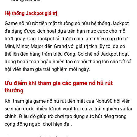
Hệ thống Jackpot giá trị
Game nổ hũ rút tiền mặt thường sở hữu hệ thống Jackpot
đa dạng được kích hoạt dựa trên hạn mức cược cho mỗi
lượt quay. Các Jackpot sẽ được chia làm nhiều cấp độ từ
Mini, Minor, Major đến Grand với giá trị tích lũy tối đa có
thể lên đến hàng trăm triệu đồng. Cơ chế nổ Jackpot hoạt
động hoàn toàn ngẫu nhiên tạo cơ hội thắng lớn cho tất cả
hội viên tham gia trải nghiệm mỗi ngày.
Ưu điểm khi tham gia các game nổ hũ rút
thưởng
Khi tham gia game nổ hũ rút tiền mặt của Nohu90 hội viên
sẽ nhận được nhiều lợi ích vượt trội cả về trải nghiệm và tài
chính. Điều đó giúp trò chơi tạo dựng sức hút riêng trong
cộng đồng người chơi hiện đại.