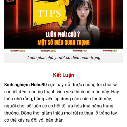
Luôn phải chú ý một số điều quan trọng
Kết Luận
Kinh nghiệm Nohu90
cực hay đã được chúng tôi chia sẻ
chi tiết đến toàn bộ thành viên yêu thích bộ môn này. Hãy
luôn nhớ rằng, bằng việc áp dụng các chiến thuật này,
người chơi sẽ luôn có cơ hội tối ưu hóa khả năng trúng
thưởng. Đồng thời giảm thiểu mọi rủi ro thua lỗ trắng tay
có thể xảy ra đối với bản thân.