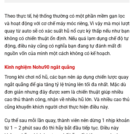
Theo thực tế, hệ thống thường có một phần mềm gạn lọc
và hoạt động với cơ chế máy móc riêng, Vì vậy mà mọi lượt
quay từ auto sẽ có xác suất hũ nổ cực kỳ thấp nếu như bạn
không có chiến thuật ổn định. Nếu quá lạm dụng chế độ tự
động, điều này cũng có nghĩa bạn đang tự đánh mất đi
nguồn vốn của mình một cách không có kế hoạch.
Kinh nghiệm Nohu90 ngắt quãng
Trong khi chơi nổ hũ, các bạn nên áp dụng chiến lược quay
ngắt quãng để gia tăng tỷ lệ trúng lên tối đa nhất. Mặc dù
đơn giản nhưng đây được xem là chiến thuật giúp nhiều
cao thủ thành công, nhận về nhiều hũ lớn. Và nhiều cao thủ
cũng khuyến khích người chơi thực hiện điều này.
Cụ thể sau mỗi lần quay, thành viên nên dừng 1 nhịp khoản
từ 1 – 2 phút sau đó thì hãy bắt đầu tiếp tục. Điều này